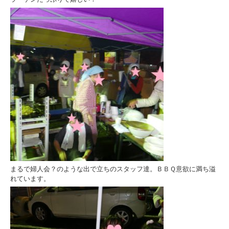
まるで婦人会？のような出で立ちのスタッフ達。ＢＢＱ意欲に満ち溢
れています。